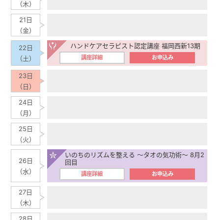
（木）
21日
（金）
ハンドケアセラピスト認定講座 福岡西新13期
22日
講座詳細
お申込み
（土）
23日
（日）
24日
（月）
25日
（火）
いのちのリズムを整える ～タオの気功術～ 8月2
26日
回目
（水）
講座詳細
お申込み
27日
（木）
28日