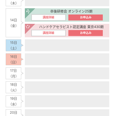
（木）
卒後研修会 オンライン25期
講座詳細
お申込み
14日
（金）
ハンドケアセラピスト認定講座 東京430期
講座詳細
お申込み
15日
（土）
16日
（日）
17日
（月）
18日
（火）
19日
（水）
20日