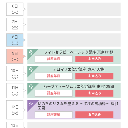
6日
（木）
7日
（金）
8日
（土）
フィトセラピーベーシック講座 東京111期
9日
講座詳細
お申込み
（日）
アロマリエ認定講座 東京107期
10日
講座詳細
お申込み
（月）
ハーブティーソムリエ認定講座 東京109期
11日
講座詳細
お申込み
（火）
いのちのリズムを整える ～タオの気功術～ 8月1
12日
回目
（水）
講座詳細
お申込み
13日