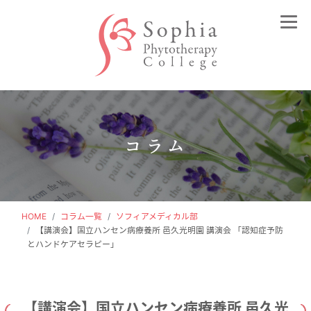
Sohia Phytotherapy College（ソフィアフ
コラム
HOME
コラム一覧
ソフィアメディカル部
【講演会】国立ハンセン病療養所 邑久光明園 講演会 「認知症予防
とハンドケアセラピー」
【講演会】国立ハンセン病療養所 邑久光