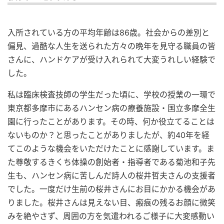
入所されている方の平均年齢は86歳。社会からの差別と
偏見、過酷な人生を送られた方々の晩年を見守る職員の皆
さんに、ハンドケアが受け入れられて大変うれしい経験で
した。
私は臨床検査技師の学生だった頃に、学校の授業の一環で
東京都多摩市にあるハンセン病の療養施設・国立多摩全生
園に行ったことがあります。その時、何か役立てることは
ないものか？と思ったことがありましたが、約40年を経
てこのような機会をいただけたことに感謝しています。ま
た尊敬するきくち体操の創始者・指導者である菊池和子先
生も、ハンセン病に苦しんだ詩人の桜井哲夫さんの支援者
でした。一度だけ生前の桜井さんにお目にかかる機会があ
りました。桜井さんは見えない目、瘢痕の残るお顔に微笑
みを絶やさず、周囲の方を気遣われるご様子に大変感動い