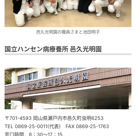
邑久光明園の職員さまと池田明子
国立ハンセン病療養所 邑久光明園
〒701-4593 岡山県瀬戸内市邑久町虫明6253
TEL 0869-25-0011(代表) FAX 0869-25-1763
窓口時間 8：30～17：15